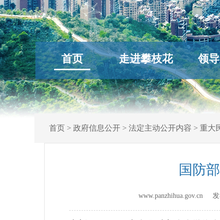
首页
走进攀枝花
领导
首页
>
政府信息公开
>
法定主动公开内容
>
重大
国防部
www.panzhihua.gov.c