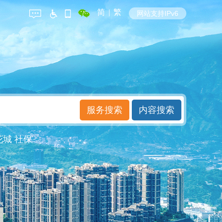
简
|
繁
网站支持IPv6
花城
社保