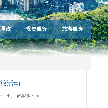
络理政
投资服务
旅游服务
开放活动
大
中
小
] 阅读次数：
110