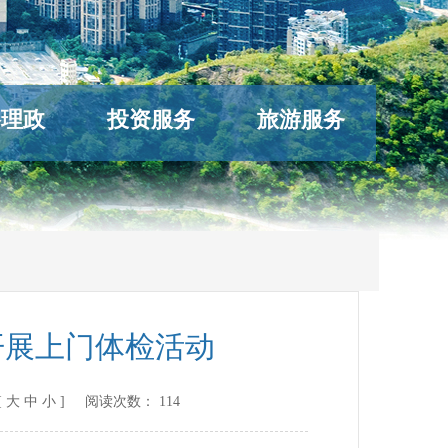
络理政
投资服务
旅游服务
开展上门体检活动
[
大
中
小
] 阅读次数：
114