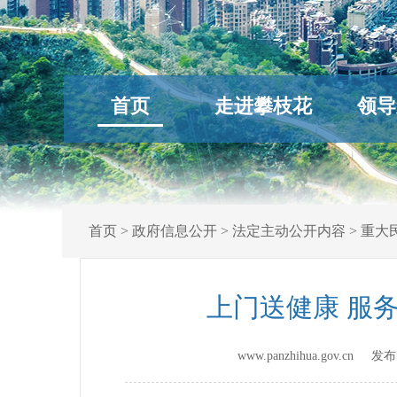
首页
走进攀枝花
领导
首页
>
政府信息公开
>
法定主动公开内容
>
重大
上门送健康 服
www.panzhihua.gov.cn 