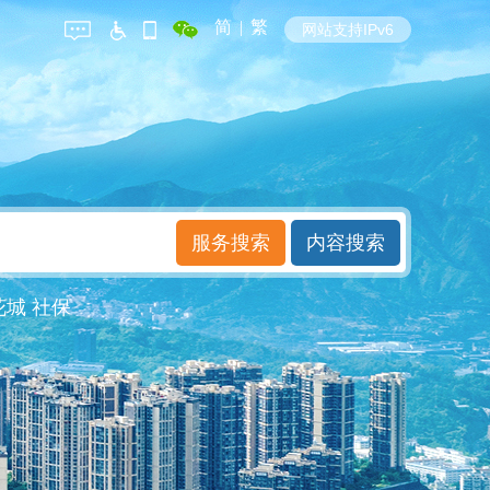
简
|
繁
网站支持IPv6
花城
社保