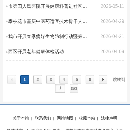
市第四人民医院开展健康科普进社区活动
2026-05-11
攀枝花市基层中医药适宜技术骨干人员培训班顺利举办
2026-04-29
我市开展春季病媒生物防制行动暨第38个爱国卫生月活动
2026-04-21
西区开展老年健康体检活动
2026-04-09
1
2
3
4
5
6
跳转到
GO
上一
下一
关于本站
|
联系我们
|
网站地图
|
收藏本站
|
法律声明
页
页