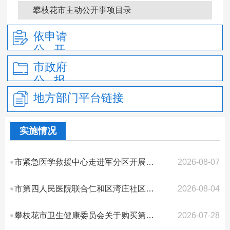
政府信息公开年报
攀枝花市主动公开事项目录
依申请
公 开
市政府
公 报
地方部门平台链接
实施情况
市紧急医学救援中心走进军分区开展民兵急救专题培训
2026-08-07
市第四人民医院联合仁和区湾庄社区开展“万名医护走基层”拥军义诊活动
2026-08-04
攀枝花市卫生健康委员会关于购买第三方服务开展专项资金使用情况检查项目议标比...
2026-07-28