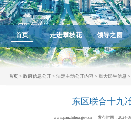
首页
走进攀枝花
领导之窗
首页
>
政府信息公开
>
法定主动公开内容
>
重大民生信息
东区联合十九冶
www.panzhihua.gov.cn 发布时间：
2024-0