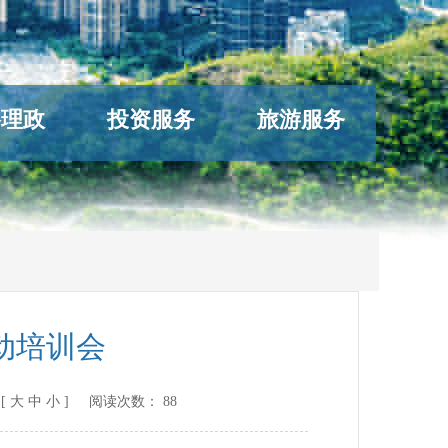
络理政
投资服务
旅游服务
动培训会
[
大
中
小
] 阅读次数：
88