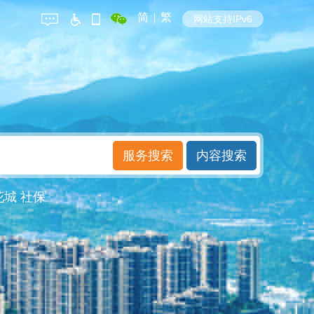
简
|
繁
网站支持IPv6
花城
社保