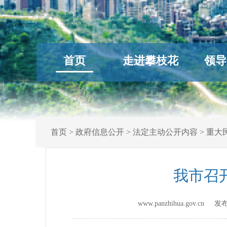
首页
走进攀枝花
领导
首页
>
政府信息公开
>
法定主动公开内容
>
重大
我市召
www.panzhihua.gov.cn