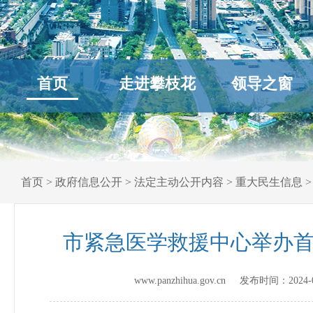
首页
走进攀枝花
领导之窗
首页
>
政府信息公开
>
法定主动公开内容
>
重大民生信息
市紧急医学救援中心举办首
www.panzhihua.gov.cn 发布时间：
2024-