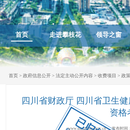
首页
走进攀枝花
领导之窗
首页
>
政府信息公开
>
法定主动公开内容
>
收费项目
>
政
四川省财政厅 四川省卫生
资格
已归档
www.panzhihua.gov.cn 发布时间