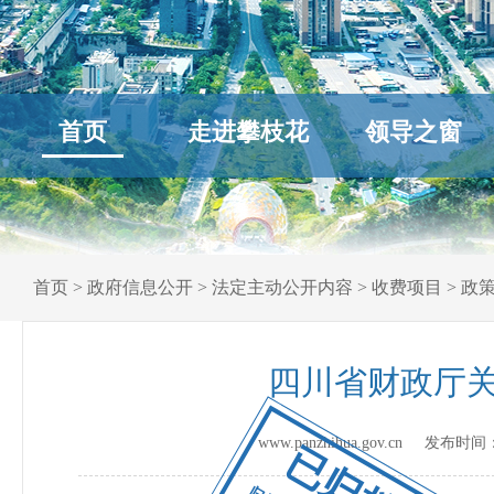
首页
走进攀枝花
领导之窗
首页
>
政府信息公开
>
法定主动公开内容
>
收费项目
>
政
四川省财政厅
www.panzhihua.gov.cn 发布时间
已归档