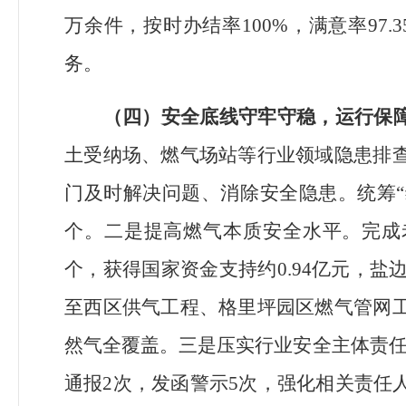
万余件，按时办结率
100%
，满意率
97.
务。
（四）安全底线守牢守稳，运行保
土受纳场、燃气场站等行业领域隐患排
门及时解决问题、消除安全隐患。统筹
“
个。二是提高燃气本质安全水平。完成
个，获得国家资金支持约
0.94
亿元，盐
至西区供气工程、格里坪园区燃气管网
然气全覆盖。三是压实行业安全主体责
通报
2
次，发函警示
5
次，强化相关责任