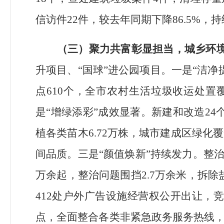
信访件
22
件，较去年同期下降
86.5%
，持
（三）聚力共富彰显担当，城乡环
升项目、
“
国球
”
进公园项目。一是
“
洁净
点
610
个，全市农村生活垃圾收运处置
是
“
增绿添彩
”
成效显著。新建和改造
24
植各类苗木
6.72
万株，城市建成区绿化覆
间品质。三是
“
颜值焕新
”
持续发力。整
万余起，整治问题围挡
2.7
万余米，拆除
412
处户外广告设施经营权公开出让，
点，全面整合各类非紧急政务服务热线