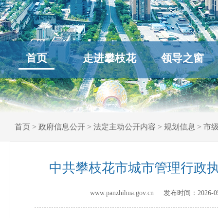
首页
走进攀枝花
领导之窗
首页
>
政府信息公开
>
法定主动公开内容
>
规划信息
>
市
中共攀枝花市城市管理行政执法
www.panzhihua.gov.cn 发布时间：
2026-0