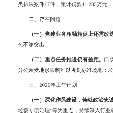
类执法案件
17
件，累计罚款
41.285
万元，
二、存在问题
（一）党建业务相融相促上还需改
色不够突出。
（二）重点任务推进仍有差距。
口
分公园受地形限制难以规划标准场地；
三、
2026
年工作计划
（一）深化作风建设，
铸就
政治忠
垃圾专项治理
”
等为重点，持续深入行业