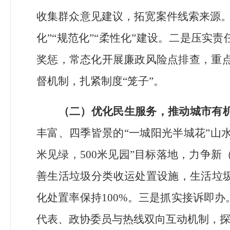
收集群众意见建议，拓宽案件线索来源
化
”“
规范化
”“
柔性化
”
建设。二是压实责
奖惩，常态化开展廉政风险点排查，重
督机制，扎紧制度
“
笼子
”
。
（二）优化民生服务，推动城市有
丰富、四季皆景的
“
一城阳光半城花
”
山
米见绿，
500
米见园
”
目标落地
，力争
新
善生活垃圾分类收运处
置
设施，生活垃
化处置率
保持
100%
。三是抓实接诉即办
代表、政协委员与热线双向互动机制，