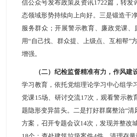
信公众号发布政策及资讯
1722
篇，转发
态领域形势持续向上向好。三是锻造干
服务群众；开展警示教育、廉政党课、
用
“
自己找、群众提、上级点、互相帮
”
增强。
（二）纪检监督精准有力，作风建
学习教育，依托党组理论学习中心组
学
党课
15
场、研讨交流
17
次，观看警示教
题隐形变异苗头。二是打好群腐整治
“
清
方案，召开专题会议
14
次，发现并整改
18
个；查处建筑垃圾案件
4
件，清理存量