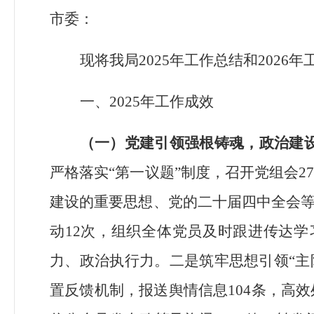
市委：
现将我局
2025
年工作总结和
2026
年
一、
2025
年工作成效
（一）党建引领强根铸魂，政治建
严格落实
“
第一议题
”
制度，召开党组会
2
建设的重要思想、党的二十届四中全会
动
12
次，组织全体党员及时跟进传达学
力、政治执行力。二是筑牢思想引领
“
主
置反馈机制，报送舆情信息
104
条，高效