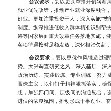
会议要求，
要
以更实举措开创崭新
就业优先政策，推动产业就业深度融合
好业。更加注重投资于人，深入实施
“
技
制度。纵深推进低收入群体精准识别帮
筹等国家层面重大改革任务落地实施，
各项待遇按时足额发放
，
深化根治欠薪
会议要求
，
要
以更优作风锻造过硬
势。大兴调查研究之风，深入基层、深
政治历练、实践锻炼、专业训练，努力
官僚主义，以
钉钉子精神
狠抓落实，确
想，加强部门间、层级间的沟通配合，
进位的浓厚氛围，推动形成干事创业、