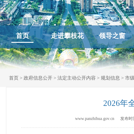
首页
走进攀枝花
领导之窗
首页
>
政府信息公开
>
法定主动公开内容
>
规划信息
>
市
2026
www.panzhihua.gov.cn 发布