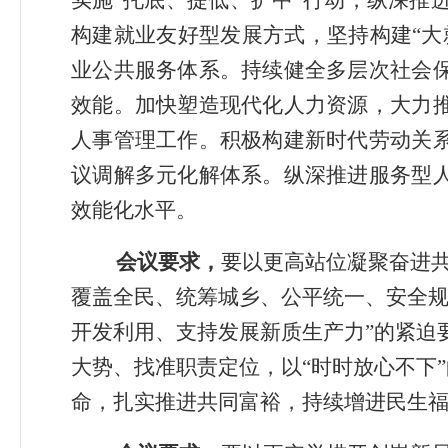
实施
“
托底、提低、扩中
”
行动
，
纵深推
构建就业友好型发展方式
，坚持
构建
“
大
业公共服务体系。持续健全多层次社会
效能。
加快塑造现代化人力资源，
大力
人事管理工作。
积极构建新时代劳动关
议调解多元化解体系
。
纵深
推进
服务型
效能化
水平。
会议要求，
要
以更高站位凝聚奋进
覆盖全民、统筹城乡、公平统一、安全
开发利用、支持发展新质生产力
”
的紧迫
大势、找准职责定位，
以
“
时时放心不下
”
命
，
扎实推进共同富裕，持续增进民生