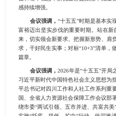
感持续增强。
会议
强调
，
“
十五五
”
时期是基本实
富裕迈出坚实步伐的重要时期。站在新
来，切实领会新要求、把握新形势、肩
求，干好民生实事
；
对标
“10+3”
清单，
篇章。
会议强调，
2026
年是
“
十五五
”
开局
习近平新时代中国特色社会主义思想为
平总书记对四川工作和人社工作系列重
国、全省人力资源社会保障工作会议部
绕市委
“
两试引领、五市并进、共富共美