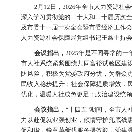
2
月
12
日，
2026
年全市人力资源社会
深入学习贯彻党的二十大
和二十届历次
及市委十一届十次全会暨市委经济工作
人力资源社会保障局党组书记王鑫主持
会议指出，
2025
年是不同寻常的一
市人社系统紧紧围绕共同富裕试验区建
防风险，积极为党委政府分忧，为群众
民收入稳步提升
；
社会保障提质增效，
优化，温暖人社
成色更足
；
政治建设统
会议指出，
“
十四五
”
期间，全市人
力以赴促就业强创业，倾情守护兜底线
促和谐，锐意革新优服务提效能，
党建