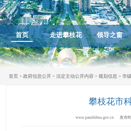
首页
走进攀枝花
领导之窗
首页
>
政府信息公开
>
法定主动公开内容
>
规划信息
>
市
攀枝花市科
www.panzhihua.gov.cn 发