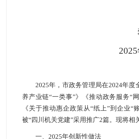
20
2025
年，
市政务管理局
在
2024
年度
养产业链
“
一类事
”
》《推动政务服
务
“
《关于推动惠企政策从
“
纸上
”
到企业
“
被“四川机关党建”采用推广
2
篇。
现将相
一、
2025
年
创新性做法