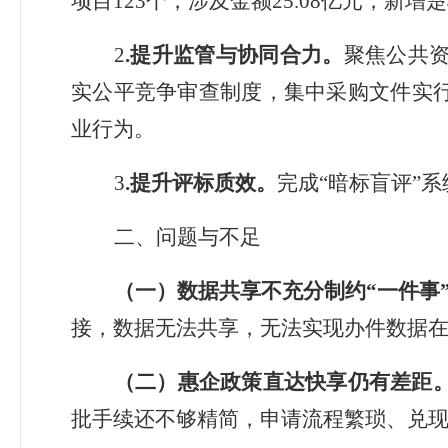
项目
123
个，涉及金额
25.08
亿元
，新增楚
2
.
提升监管与协同
合力
。
聚焦公共
实公平竞争审查制度，集中采购文件实
业行为。
3
.
提升评标质效。
完成
“
暗标盲评
”
系
二
、
问题与不足
（一）数据共享不充分制约
“一件事
接，数据无法共享
，
无法实现办件数据
（二）惠企政策直达快享仍有差距
批手续
还不够
精简，申请流程繁琐、兑