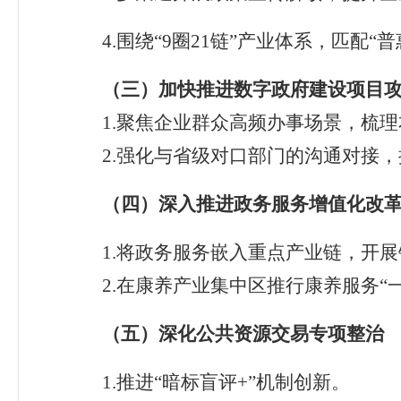
4.
围绕
“9
圈
21
链
”
产业体系，匹配
“
普
（三）
加快推进数字政府建设项目
1.
聚焦企业群众高频办事场景，梳理
2.
强化与
省级
对口部门
的
沟通对接
，
（四）深入推进政务服务增值化改
1.
将政务服务嵌入重点产业链，开展
2.
在康养产业集中区推行康养服务“一
（五）深化公共资源交易专项整治
1
.
推进
“
暗标盲评
+”
机制创新
。