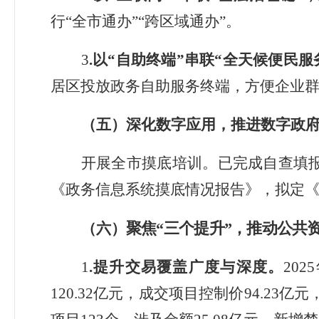
行“全市通办”“跨区域通办”。
3
.
以“自助终端”串联“全天候便民服
居区投放政务自助服务终端，方便企业
（五）
深化数字应用，
推进数字政
开展全市摸底培训。已完成自查填
《政务信息系统摸底情况报告》，
拟定
聚焦
“
三
个提升
”，推动
公共
（六）
1
.
提升交易覆盖广度与深度
。
2025
120.32
亿元，
成交项目控制价
94.23
亿元