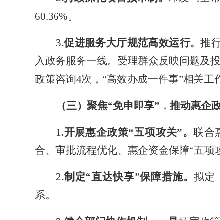
60.36%
。
3
.
促进服务大厅规范高效运行。
推
入政务服务一线
。
受理群众反映问题及
政策咨询
4
次
，
“高效办成一件事”相关工
（三）
聚焦
“免申即享”
，推动惠企
1
.
开展惠企政策“五项攻关”。
联合
合
、
审批流程优化
、
惠企资金保障
“
五项
2
.
制定“直达快享”保障措施。
拟定
系。