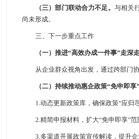
（三）部门联动合力不足。
与相关
尚未形成。
三
、
下一步重点工作
（一）
推进
“高效办成一件事”
走深
从企业群众视角出发，通过跨部门
（二）持续推动惠企政策
“免申即享
1.
动态更新政策库，确保政策
“
应归
2.
精简申报材料，扩大
“
免申即享
”
范
3.
多渠道开展政策宣传解读，提升企