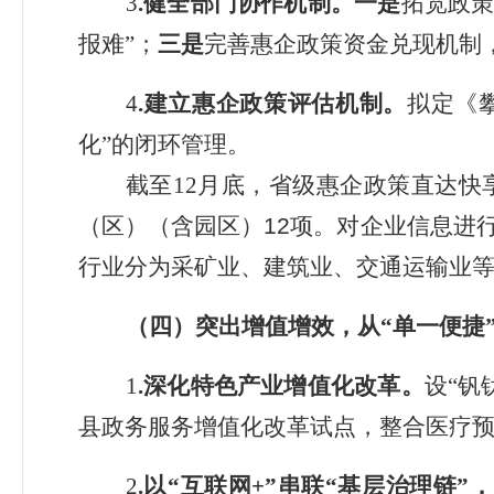
3
.
健全部门协作机制。
一是
拓宽政
报难”；
三是
完善惠企政策资金兑现机制
4
.
建立惠企政策评估机制。
拟定
《
化
”
的闭环管理。
截至
12
月底，
省级惠企政策
直达快
（区）（含园区）
12
项。对企业信息进
行业分为采矿业、建筑业、交通运输业
（四）
突出增值增效，从
“
单一便捷
1
.
深化
特色
产业增值化改革
。
设
“钒
县政务服务增值化改革试点，整合医疗
2
.
以
“
互联网
+”
串联
“
基层治理链
”
，