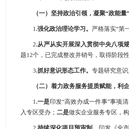
（一）坚持政治引领，凝聚
“
政能量
1
.
强化政治理论学习。
严格落实
“第
2
.
从严从实开展深入贯彻中央八项
题
12
个
，
已完成整改并销号，取得阶段
3
.
抓好意识形态工作。
专题研究意识
（二）着力政务服务提质赋能，利
1
.
一是
印
发
“
高效办成一件事
”
事项清
入专区受办
；
二是
做实企业服务专区
，
2
.
持续深化项目预审制。
印发《全