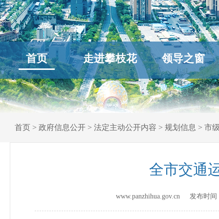
首页
走进攀枝花
领导之窗
首页
>
政府信息公开
>
法定主动公开内容
>
规划信息
>
市
全市交通运
www.panzhihua.gov.cn 发布时