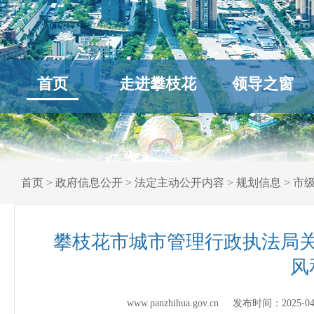
首页
走进攀枝花
领导之窗
首页
>
政府信息公开
>
法定主动公开内容
>
规划信息
>
市
攀枝花市城市管理行政执法局
风
www.panzhihua.gov.cn 发布时间：
2025-0