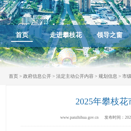
首页
走进攀枝花
领导之窗
首页
>
政府信息公开
>
法定主动公开内容
>
规划信息
>
市
2025年攀
www.panzhihua.gov.cn 发布时间：
202