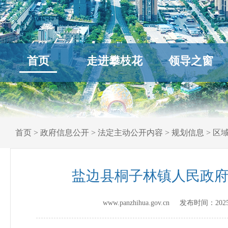
首页
走进攀枝花
领导之窗
首页
>
政府信息公开
>
法定主动公开内容
>
规划信息
>
区
盐边县桐子林镇人民政
www.panzhihua.gov.cn 发布时间：
202