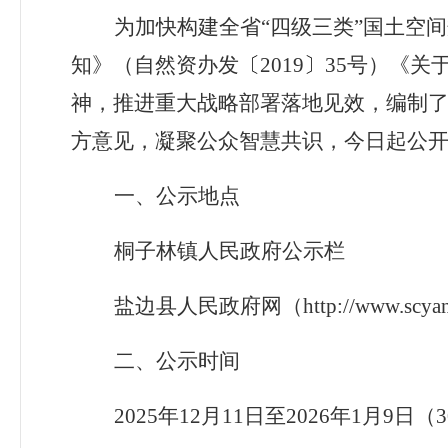
为加快构建全省
“
四级三类
”
国土空间
知》
（
自然资办发
〔
2019
〕
35
号
）
《关
神，推进重大战略部署落地见效，编制
方意见，凝聚公众智慧共识，今日起公
一、公示地点
桐子林镇人民政府公示栏
盐边县人民政府网
（
http://www.scya
二、公示时间
2025
年
12
月
11
日至
2026
年
1
月
9
日
（
3