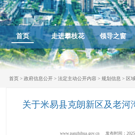
首页
走进攀枝花
领导之窗
首页
>
政府信息公开
>
法定主动公开内容
>
规划信息
>
区
关于米易县克朗新区及老河湾
www.panzhihua.gov.cn 发布时间：
2025