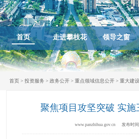
首页
走进攀枝花
领导之窗
首页
>
投资服务
>
政务公开
>
重点领域信息公开
>
重大建
聚焦项目攻坚突破 实施
www.panzhihua.gov.cn 发布时