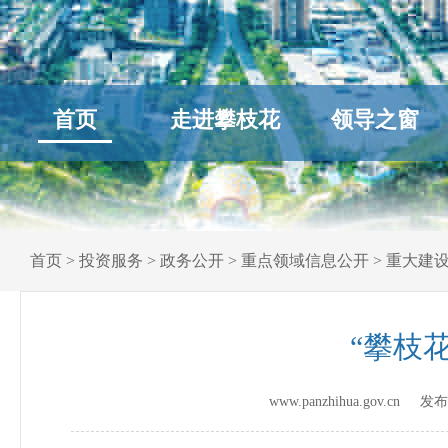
首页
走进攀枝花
领导之窗
首页
>
投资服务
>
政务公开
>
重点领域信息公开
>
重大建
“攀枝
www.panzhihua.gov.cn 