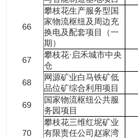
攀枝花生产服务型国
家物流枢纽及周边充
66
换电及配套项目（一
期）
攀枝花
·
启禾城市中央
67
仓
网源矿业白马铁矿低
68
品位矿综合利用项目
国家物流枢纽公共服
69
务园项目
攀枝花三维红坭矿业
70
有限责任公司赵家湾