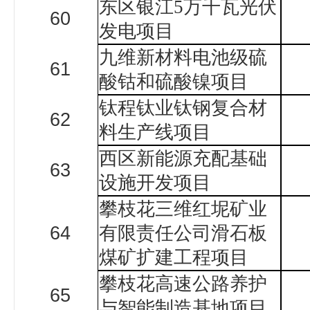
东区银江
5
万千瓦光伏
60
发电项目
九维新材料电池级硫
61
酸钴和硫酸镍项目
钛程钛业钛钢复合材
62
料生产线项目
西区新能源充配基础
63
设施开发项目
攀枝花三维红坭矿业
64
有限责任公司滑石板
煤矿扩建工程项目
攀枝花高速公路养护
65
与智能制造基地项目