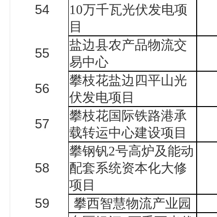
54
10
万千瓦光伏发电项
目
盐边县农产品物流交
55
易中心
攀枝花盐边四平山光
56
伏发电项目
攀枝花国际铁路港承
57
载转运中心建设项目
攀钢钒
2
号高炉及能动
58
配套系统资本化大修
项目
59
攀西智慧物流产业园