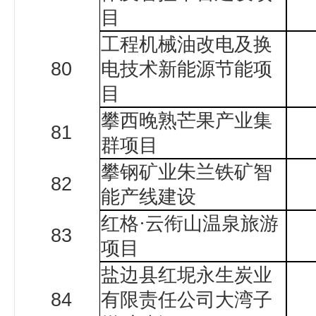
目
工程机械油改电及换
80
电技术新能源节能项
目
攀西晚熟芒果产业集
81
群项目
攀钢矿业朱兰铁矿智
82
能产线建设
红格
·
云衔山温泉旅游
83
项目
盐边县红坭永生炭业
84
有限责任公司大湾子