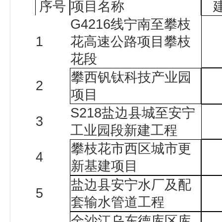
序号
项目名称
G4216
线宁南至攀枝
1
花高速公路项目攀枝
花段
攀西钒钛科技产业园
2
项目
S218
盐边县城至安宁
3
工业园段新建工程
攀枝花市西区城市更
4
新基建项目
盐边县安宁水厂及配
5
套输水管道工程
金沙江乌东德库区库