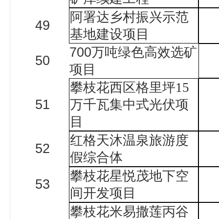
阿署达乡村振兴示范
49
基地建设项目
700
万吨绿色高效选矿
50
项目
攀枝花西区格里坪
15
51
万千瓦集中式光伏项
目
红格天沐温泉旅游度
52
假综合体
攀枝花星悦茂地下空
53
间开发项目
攀枝花米易撒莲丙谷