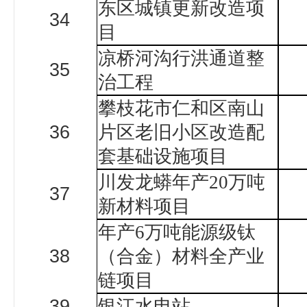
东区城镇更新改造项
34
目
凉桥河沟行洪通道整
35
治工程
攀枝花市仁和区南山
36
片区老旧小区改造配
套基础设施项目
川发龙蟒年产
20
万吨
37
新材料项目
年产
6
万吨能源级钛
38
（合金）材料全产业
链项目
39
银江水电站