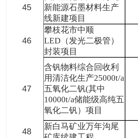
45
新能源石墨材料生产
线新建项目
攀枝花市中顺
46
LED
（发光二极管）
封装项目
含钒物料综合回收利
用清洁化生产
25000t/a
47
五氧化二钒
(
其中
10000t/a
储能级高纯五
氧化二钒）项目
新白马矿业万年沟尾
48
矿库续建工程