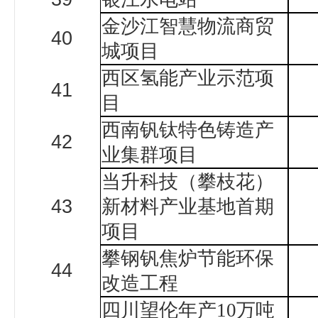
金沙江智慧物流商贸
40
城项目
西区氢能产业示范项
41
目
西南钒钛特色铸造产
42
业集群项目
当升科技（攀枝花）
43
新材料产业基地首期
项目
攀钢钒焦炉节能环保
44
改造工程
四川望伦年产
10
万吨