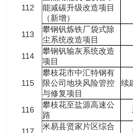
112
能减碳升级改造项目
（新增）
攀钢钒炼铁厂袋式除
113
尘系统改造项目
攀钢钒输灰系统改造
114
项目
攀枝花市中汇特钢有
115
限公司地块风险管控
续
与修复项目
攀枝花至盐源高速公
116
路
米易县贤家片区综合
117