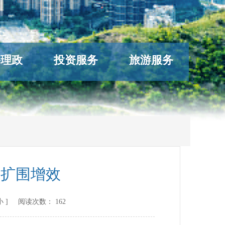
络理政
投资服务
旅游服务
新扩围增效
小
] 阅读次数：
162