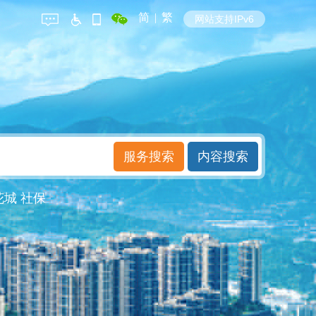
简
|
繁
网站支持IPv6
花城
社保