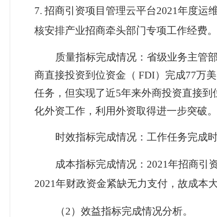
7.
招商引资项目管理云平台2021年度运
核安排产业招商牵头部门专项工作经费
质量指标
完成情况：省级业务主管
商直接投资到位资金（
FDI
）完成
77
万美
任务，但实现了近
5
年来外商投资直接到
化外资工作，利用外资取得进一步突破
时效指标
完成情况：
工作任务完成时
成本指标
完成情况：
2021
年
招商引
2021年财政资金紧缺无力支付，故成本
（
2
）效益指标完成情况分析。