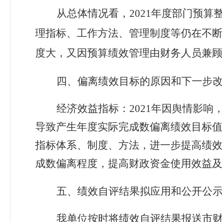
从总体情况看，
20
21
年度部门预算
理指标、工作方法、管理制度等仍在不
度大，又因预算绩效管理由财务人员兼
四、偏离绩效目标的原因和下一步
经济效益指标：
2021
年因舆情影响
导致产生年度实际完成数
偏离绩效目标
值
指标体系、制度、方法，进一步提高绩
成数偏离程度，提高财政资金使用效益
五、绩效自评结果拟应用和公开公
我单位按时将绩效自评结果报送市