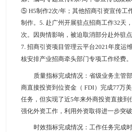
⑤ H5制作2次/年；其他招商引资宣传
制作。5.
赴广州开展驻点招商工作32天，
次。因舆情影响，被迫取消部分赴外驻点
7.
招商引资项目管理云平台2021年度运
核安排产业招商牵头部门专项工作经费
质量指标
完成情况：省级业务主管
商直接投资到位资金（
FDI
）完成
77
万美
任务，但实现了近
5
年来外商投资直接到
强化外资工作，利用外资取得进一步突
时效指标
完成情况：
工作任务完成时