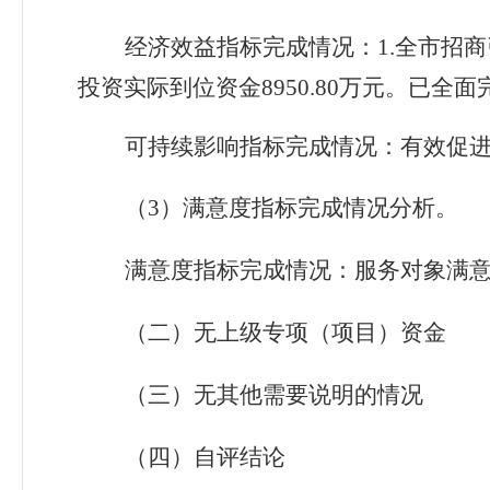
经济效益指标
完成情况：
1.
全市招商
投资实际到位资金
8950.80
万元。已全面
可持续影响
指标
完成情况：有效促
（
3
）满意度指标完成情况分析。
满意度指标完成情况：服务对象满
（二）
无
上级专项（项目）资金
（三）
无
其他需要说明的情况
（四）自评结论