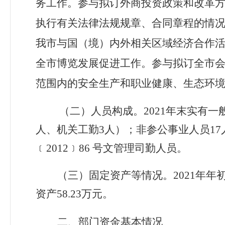
务工作。参与拟订外商投资政策和改革
执行有关法律法规规章、合同章程的情
我市与国（境）内外相关区域经济合作
全市博览发展促进工作。参与拟订全市
范围内的安全生产和职业健康、生态环
（二）人员构成。
2021
年末实有一
人、机关工勤
3
人）；非参公事业人员
17
﹝
2012
﹞
86
号文管理司勤人员。
（三）固定资产等情况。
2021
年年
资产
58.23
万元。
二、部门资金基本情况