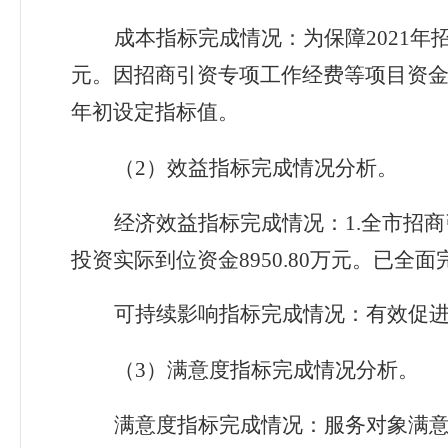
成本指标
完成情况：为保障
2021
年
元。因招商引资专项工作经费等项目资
年初设定指标值。
（
2
）效益指标完成情况分析。
经济效益指标
完成情况：
1.
全市招商
投资实际到位资金
8950.80
万元。已全面
可持续影响
指标
完成情况：有效促
（
3
）满意度指标完成情况分析。
满意度指标完成情况：服务对象满