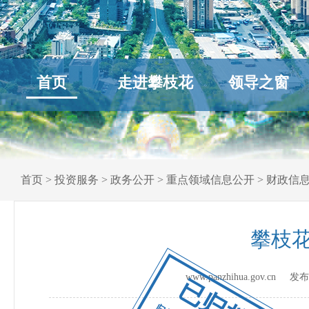
首页
走进攀枝花
领导之窗
首页
>
投资服务
>
政务公开
>
重点领域信息公开
>
财政信
攀枝花
www.panzhihua.gov.cn 
已归档