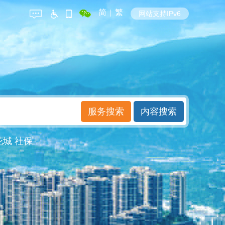
简
|
繁
网站支持IPv6
花城
社保