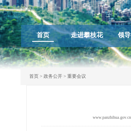
首页
走进攀枝花
领导
首页
>
政务公开
>
重要会议
www.panzhihua.g