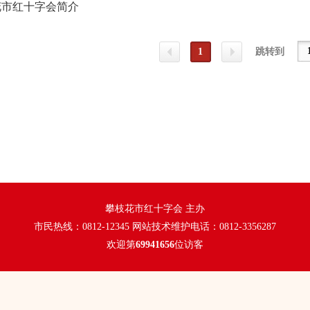
花市红十字会简介
1
跳转到
上一
下一
页
页
攀枝花市红十字会 主办
市民热线：0812-12345 网站技术维护电话：0812-3356287
欢迎第
69941656
位访客