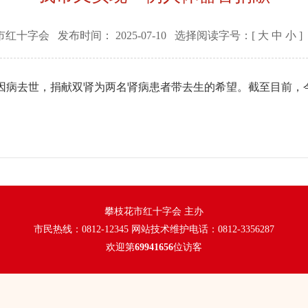
市红十字会
发布时间：
2025-07-10
选择阅读字号：[
大
中
小
]
因病去世，捐献双肾为两名肾病患者带去生的希望。截至目前，
攀枝花市红十字会 主办
市民热线：0812-12345 网站技术维护电话：0812-3356287
欢迎第
69941656
位访客