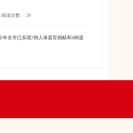
 阅读次数：
29
今年全市已实现7例人体器官捐献和4例遗