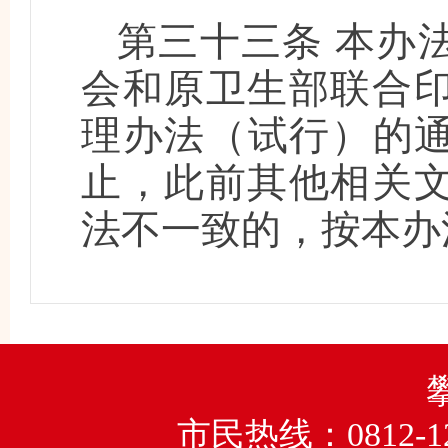
第三十三条 本办
会和原卫生部联合
理办法（试行）的通
止，此前其他相关
法不一致的，按本办
市民热线：0812-1