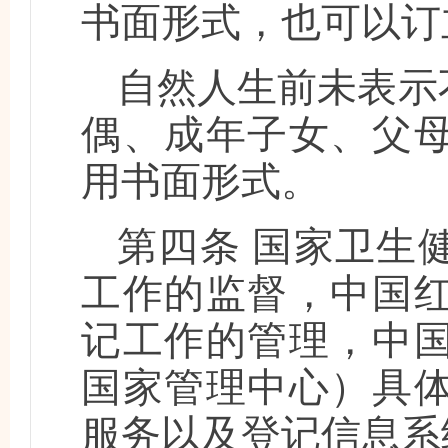
书面形式，也可以订
自然人生前未表示
偶、成年子女、父
用书面形式。
第四条 国家卫生
工作的监督，中国
记工作的管理，中
国家管理中心）具
服务以及登记信息系