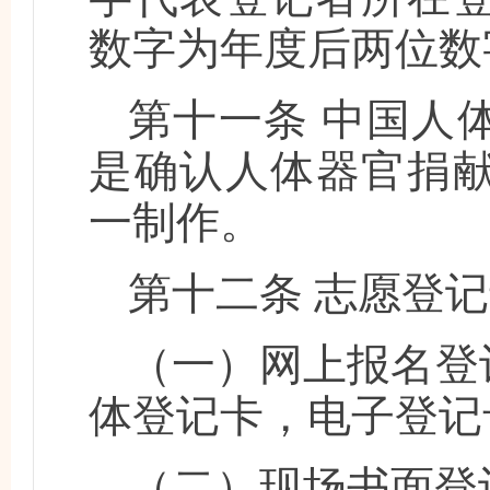
数字为年度后两位数
第十一条 中国人
是确认人体器官捐
一制作。
第十二条 志愿登
（一）网上报名登
体登记卡，电子登记
（二）现场书面登