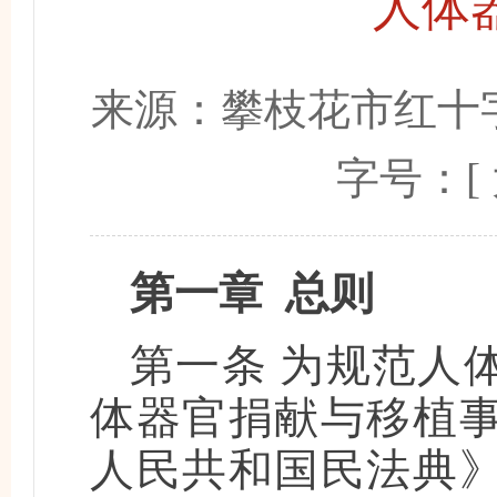
人体
来源：
攀枝花市红十
字号：[
第一章 总则
第一条 为规范人
体器官捐献与移植
人民共和国民法典