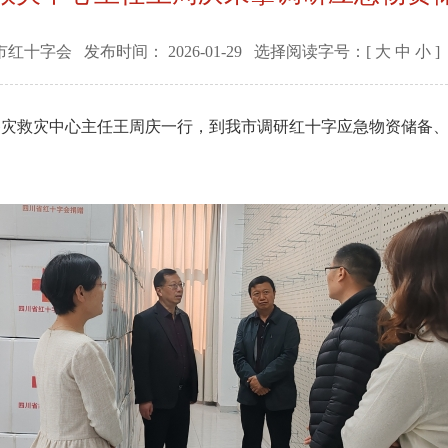
市红十字会
发布时间：
2026-01-29
选择阅读字号：[
大
中
小
]
都备灾救灾中心主任王周庆一行，到我市调研红十字应急物资储备