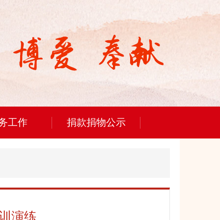
务工作
捐款捐物公示
训演练