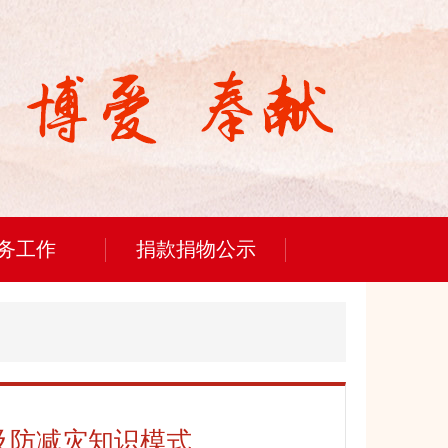
务工作
捐款捐物公示
及防减灾知识模式