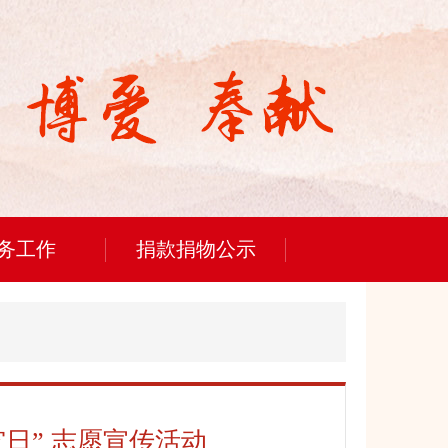
务工作
捐款捐物公示
灾日” 志愿宣传活动