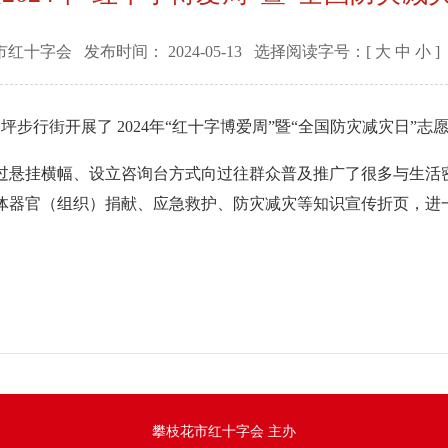
市红十字会
发布时间：
2024-05-13
选择阅读字号：[
大
中
小
]
坪步行街开展了 2024年“红十字博爱周”暨“全国防灾减灾日”志
悬挂横幅、设立咨询台方式向过往群众普及推广了很多与生活
体器官（组织）捐献、应急救护、防灾减灾等知识宣传折页，进
攀枝花市红十字会 主办