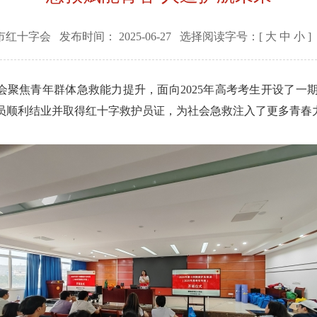
市红十字会
发布时间：
2025-06-27
选择阅读字号：[
大
中
小
]
十字会聚焦青年群体急救能力提升，面向2025年高考考生开设了
学员顺利结业并取得红十字救护员证，为社会急救注入了更多青春