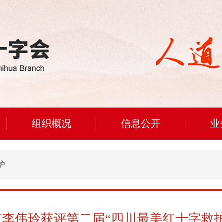
组织概况
信息公开
业
护
市李伟玲获评第二届“四川最美红十字救护