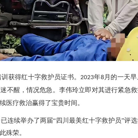
培训获得红十字救护员证书。
年
月的一天早
2023
8
昏迷不醒，情况危急。李伟玲立即对其进行紧急救
续医疗救治赢得了宝贵时间。
会已连续举办了两届
“四川最美红十字救护员”评
此殊荣。