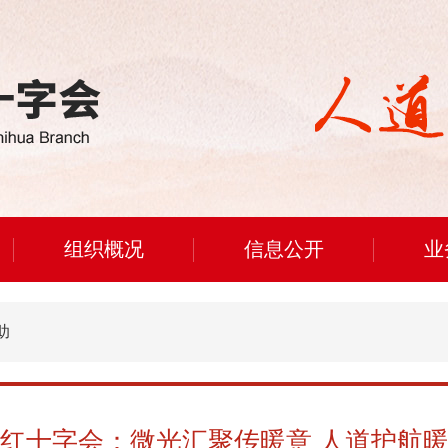
组织概况
信息公开
业
助
红十字会：微光汇聚传暖意 人道护航