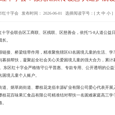
市红十字会
发布时间：
2026-06-01
选择阅读字号：[
大
中
小
]
字会联合区工商联、区残联、区慈善会，依托“5·8人道公益日”
成长。
接、桥梁纽带作用，精准聚焦辖区63名困境儿童的生活、学
募捐帮扶，凝聚起全社会关心关爱困境儿童的强大合力，累计募集爱
0000元。东区红十字会严格恪守公平普惠、专款专用、公开透明的
名困境儿童个人账户。
、炳草岗街道、攀枝花龙佰丰源矿业有限公司爱心代表开展入
攀枝花百味果汇食品有限公司精准结对帮扶一名困难家庭高三学
路。