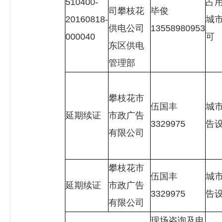
510400-
占
司攀枝花
毕俊
20160818-
城
供电公司
13558980953
000040
可
东区供电
管理部
攀枝花市
伍国丰
城
延期续证
市政广告
3329975
告
有限公司
攀枝花市
伍国丰
城
延期续证
市政广告
3329975
告
有限公司
现场咨询及电