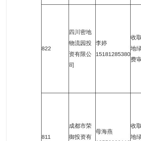
四川密地
收
物流园投
李婷
822
地
资有限公
15181285380
费
司
成都市荣
收
母海燕
811
御投资有
地