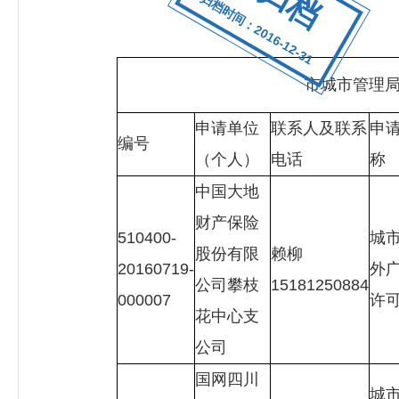
归档时间：2016-12-31
市城市管理局
申请单位
联系人及联系
申
编号
（个人）
电话
称
中国大地
财产保险
510400-
城
股份有限
赖柳
20160719-
外
公司攀枝
15181250884
000007
许
花中心支
公司
国网四川
城