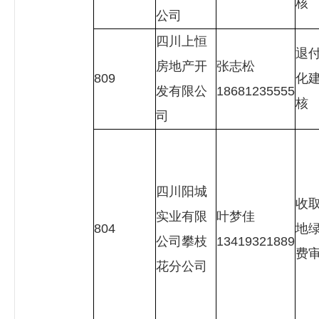
核
公司
四川上恒
退
房地产开
张志松
809
化
发有限公
18681235555
核
司
四川阳城
收
实业有限
叶梦佳
804
地
公司攀枝
13419321889
费
花分公司