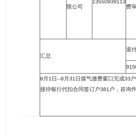
13550939113
限公司
费
退
汇总
915
8月1日--8月31日煤气缴费窗口完成33
接待银行代扣合同签订户381户，咨询件