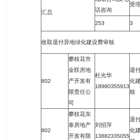
受
话咨询
汇总
253
3
收取退付异地绿化建设费审核
攀枝花市
金联房地
退
杜光华
802
产开发有
化
18980355913
限责任公
核
司
攀枝花东
退
泰房地产
刘招萍
802
化
开发有限
13882335055