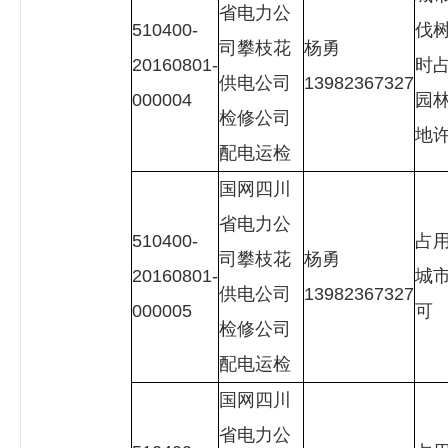
省电力公
510400-
伐
司攀枝花
杨勇
20160801-
时
供电公司
13982367327
000004
园
检修公司
地
配电运检
国网四川
省电力公
510400-
占
司攀枝花
杨勇
20160801-
城
供电公司
13982367327
000005
可
检修公司
配电运检
国网四川
省电力公