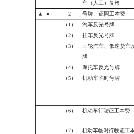
车（人工）复检
▲
●
2
号牌、证照工本费
（
1
）
汽车反光号牌
（
2
）
挂车反光号牌
（
3
）
三轮汽车、低速货车
牌
（
4
）
摩托车反光号牌
（
5
）
机动车临时号牌
（
6
）
机动车行驶证工本费
（
7
）
机动车临时行驶证工