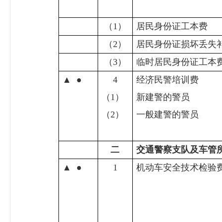
（
1
）
居民身份证工本费
（
2
）
居民身份证损坏丢失
（
3
）
临时居民身份证工本
▲
●
4
经济民警培训费
（
1
）
新建警的警员
（
2
）
一般建警的警员
二
交通警察支队及车管
▲
●
1
机动车安全技术检验