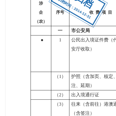
归档时间：2014-12-31
涉
企
序号
收
费
项
目
（农）
一
市公安局
●
1
公民出入境证件费（
安厅收取）
（
1
）
护照（含加页、核定
注、延期）
（
2
）
出入境通行证
（
3
）
往来（含前往）港澳
（含签注）