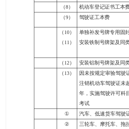
（
8
）
机动车登记证书工本
（
9
）
驾驶证工本费
（
10
）
单独补发号牌专用固
（
11
）
安装铁制号牌架及同
（
12
）
安装铝制号牌架及同
（
13
）
因未按规定审验驾驶
注销机动车驾驶证未
年，实施驾驶许可科
考试
①
汽车、低速货车驾驶
②
三轮车、摩托车、拖