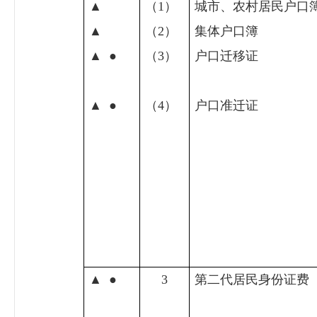
▲
（
1
）
城市、农村居民户口
▲
（
2
）
集体户口簿
▲
●
（
3
）
户口迁移证
▲
●
（
4
）
户口准迁证
▲
●
3
第二代居民身份证费