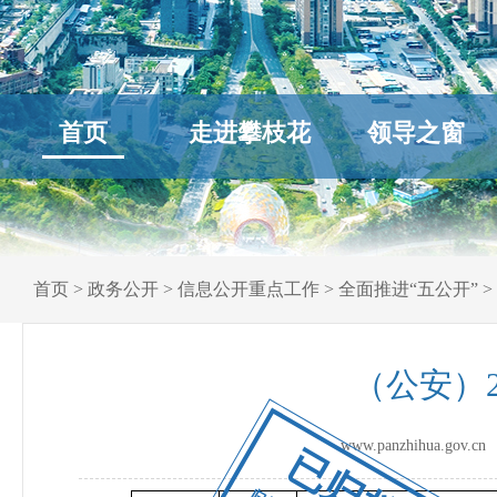
首页
走进攀枝花
领导之窗
首页
>
政务公开
>
信息公开重点工作
>
全面推进“五公开”
>
（公安）
www.panzhihua.go
已归档