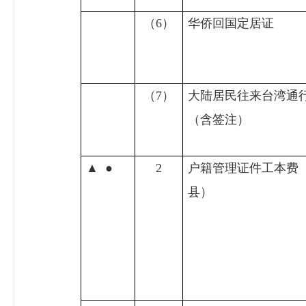
（
6
）
华侨回国定居证
（
7
）
大陆居民往来台湾通
（含签注）
▲
●
2
户籍管理证件工本费
县）