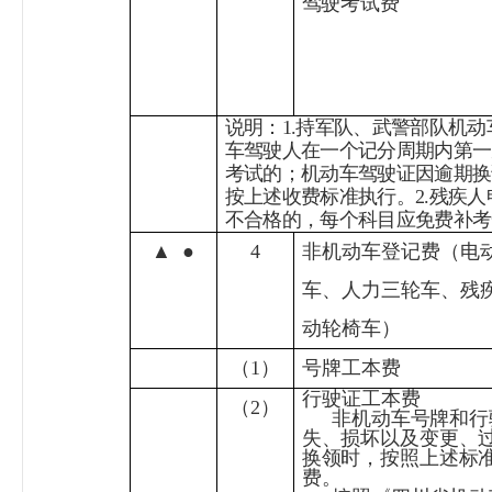
驾驶考试费
说明：
1.
持军队、武警部队机动
车驾驶人在一个记分周期内第一
考试的；机动车驾驶证因逾期换
按上述收费标准执行。
2.
残疾人
不合格的，每个科目应免费补考
▲
●
4
非机动车登记费（电
车、人力三轮车、残
动轮椅车）
（
1
）
号牌工本费
行驶证工本费
（
2
）
非机动车号牌和行
失、损坏以及变更、
换领时，按照上述标
费。