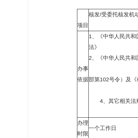
核发/受委托核发机
项目
1、《中华人民共和
2、《中华人
办事
3、公
依据
部第102号令）及
4、其它相关
办理
一个工作日
时限