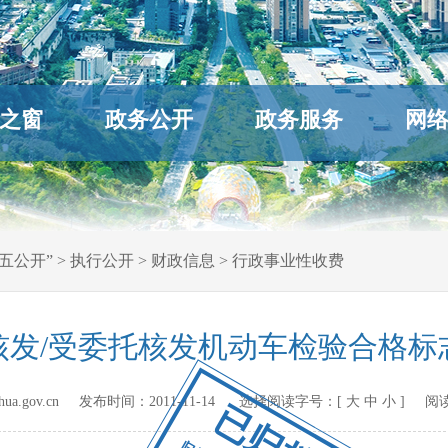
之窗
政务公开
政务服务
网
五公开”
>
执行公开
>
财政信息
>
行政事业性收费
核发/受委托核发机动车检验合格标
hihua.gov.cn 发布时间：
2011-11-14
选择阅读字号：[
大
中
小
] 阅
已归档