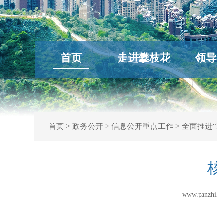
首页
走进攀枝花
领导
首页
>
政务公开
>
信息公开重点工作
>
全面推进“
www.panz