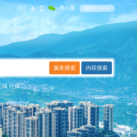
简
|
繁
网站支持IPv6
花城
社保