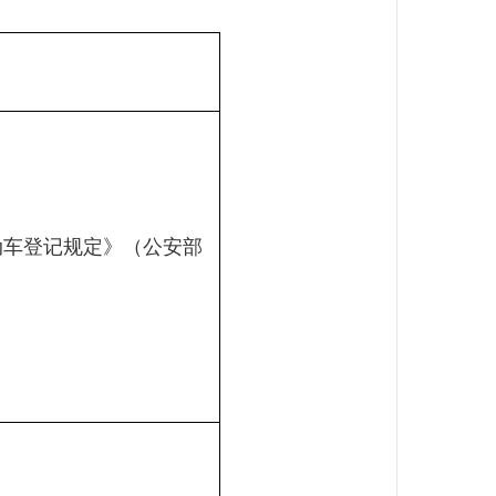
》
》（公安部