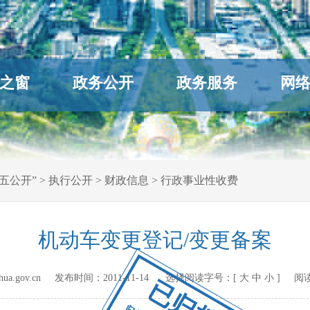
之窗
政务公开
政务服务
网
五公开”
>
执行公开
>
财政信息
>
行政事业性收费
机动车变更登记/变更备案
hihua.gov.cn 发布时间：
2011-11-14
选择阅读字号：[
大
中
小
] 阅
已归档