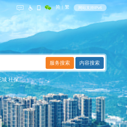
简
|
繁
网站支持IPv6
花城
社保