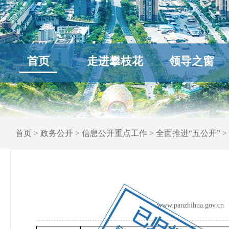
首页
走进攀枝花
领导之窗
首页
>
政务公开
>
信息公开重点工作
>
全面推进“五公开”
>
www.panzhihua.go
已归档