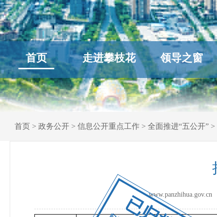
首页
走进攀枝花
领导之窗
首页
>
政务公开
>
信息公开重点工作
>
全面推进“五公开”
>
www.panzhihua.go
已归档