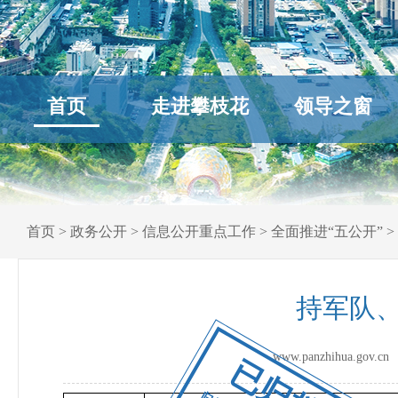
首页
走进攀枝花
领导之窗
首页
>
政务公开
>
信息公开重点工作
>
全面推进“五公开”
>
持军队
www.panzhihua.go
已归档