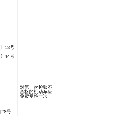
〕
13
号
〕
44
号
对第一次检验不
合格的机动车应
免费复检一次
]28
号