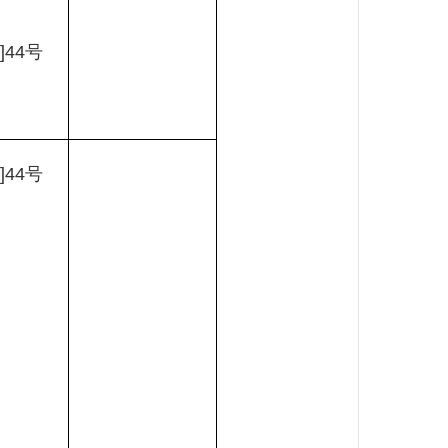
]44
号
]44
号