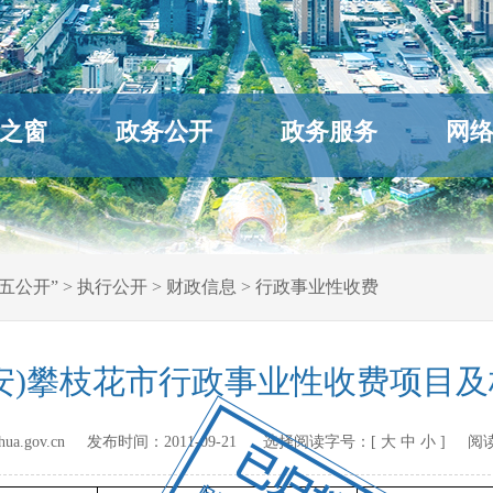
之窗
政务公开
政务服务
网
五公开”
>
执行公开
>
财政信息
>
行政事业性收费
安)攀枝花市行政事业性收费项目及
hihua.gov.cn 发布时间：
2011-09-21
选择阅读字号：[
大
中
小
] 阅
已归档