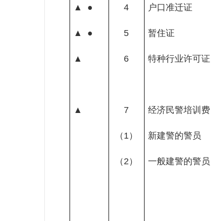
▲
●
4
户口准迁证
▲
●
5
暂住证
▲
6
特种行业许可证
▲
7
经济民警培训费
（
1
）
新建警的警员
（
2
）
一般建警的警员