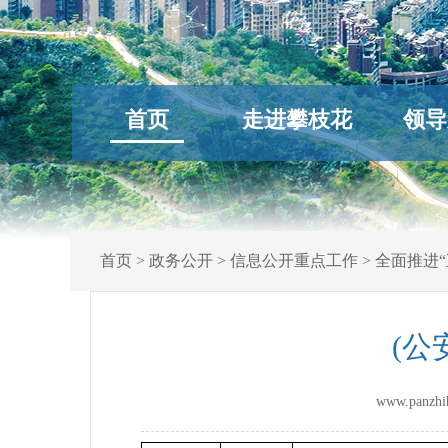
首页
走进攀枝花
领导
首页
>
政务公开
>
信息公开重点工作
>
全面推进“
(公
www.panz