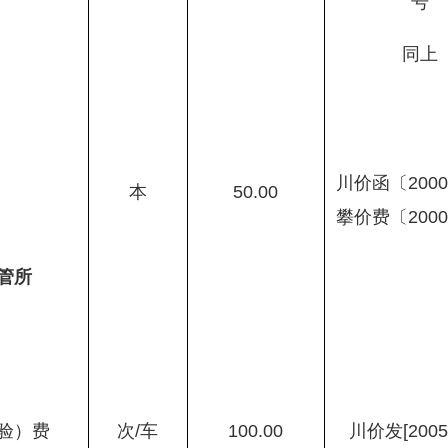
号
同上
川价函〔
2000
本
50.00
攀价费〔
2000
管所
验）费
次
/
车
100.00
川价发
[2005