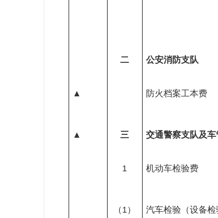
二
公安消防支队
▲
防火档案工本费
▲
三
交通警察支队及车
1
机动车检验费
（
1
）
汽车检验（设备检