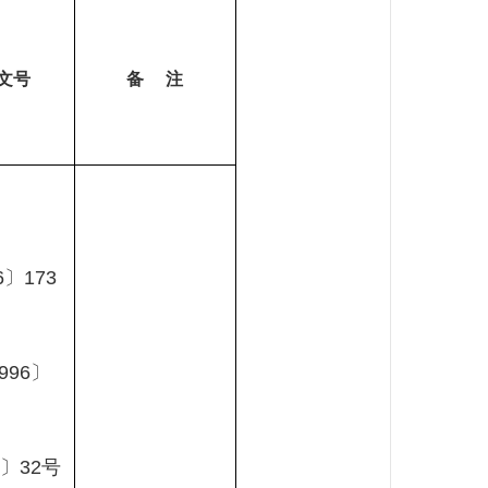
文号
备
注
6
〕
173
996
〕
〕
32
号