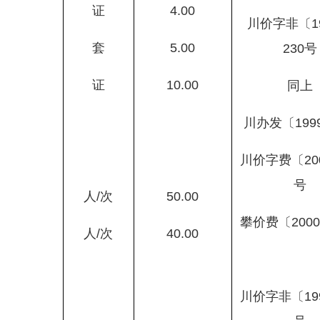
证
4.00
川价字非〔
1
套
5.00
230
号
证
10.00
同上
川办发〔
199
川价字费〔
20
号
人
/
次
50.00
攀价费〔
2000
人
/
次
40.00
川价字非〔
19