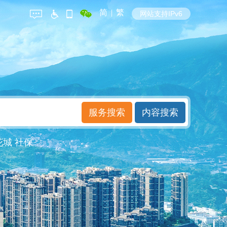
简
|
繁
网站支持IPv6
花城
社保