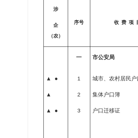
涉
序号
收
费
项
企
（农）
一
市公安局
▲
●
1
城市、农村居民户
▲
2
集体户口簿
▲
●
3
户口迁移证