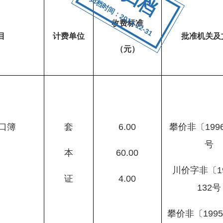
归档时间：2011-12-31
收费标准
目
计费单位
批准机关及
（元）
口簿
套
6.00
攀价非〔
199
号
本
60.00
川价字非〔
1
证
4.00
132
号
攀价非〔
1995