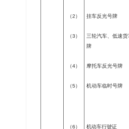
（
2
）
挂车反光号牌
（
3
）
三轮汽车、低速货
牌
（
4
）
摩托车反光号牌
（
5
）
机动车临时号牌
（
6
）
机动车行驶证