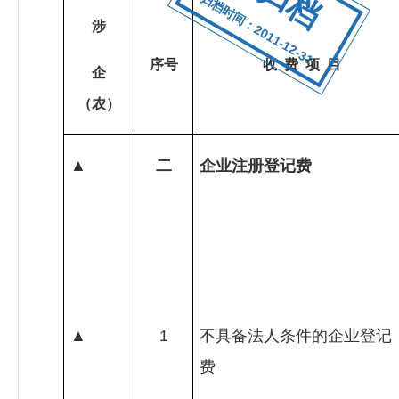
归档时间：2011-12-31
涉
序号
收
费
项
目
企
（农）
▲
二
企业注册登记费
▲
1
不具备法人条件的企业登记
费