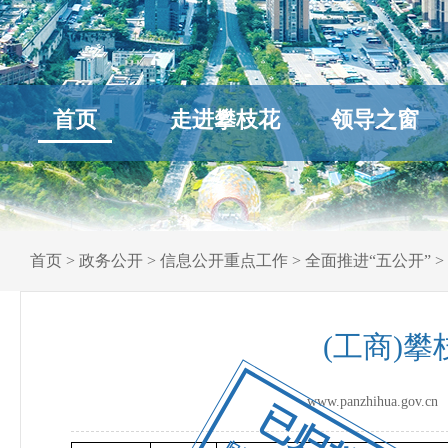
首页
走进攀枝花
领导之窗
首页
>
政务公开
>
信息公开重点工作
>
全面推进“五公开”
>
(工商)
www.panzhihua.go
已归档