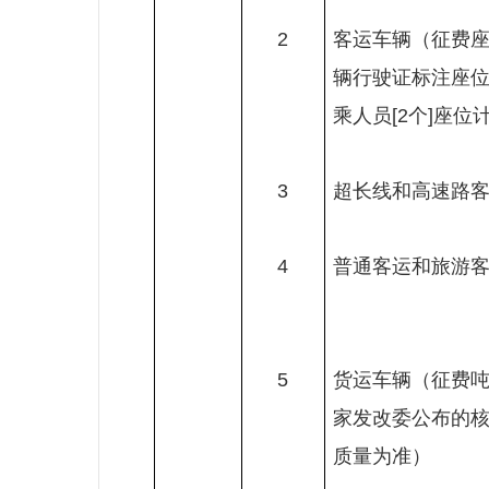
2
客运车辆（征费
辆行驶证标注座
乘人员
[2
个
]
座位
3
超长线和高速路
4
普通客运和旅游
5
货运车辆（征费
家发改委公布的
质量为准）