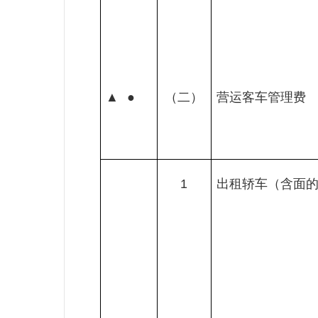
▲
●
（二）
营运客车管理费
1
出租轿车（含面