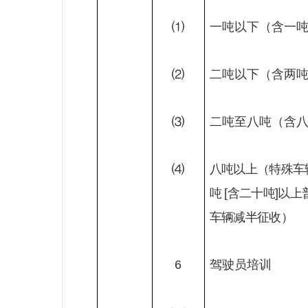
⑴
一吨以下（含一
⑵
二吨以下（含两
⑶
二吨至八吨（含
⑷
八吨以上（特殊车
吨
[
含二十吨
]
以上
车辆减半征收）
6
驾驶员培训