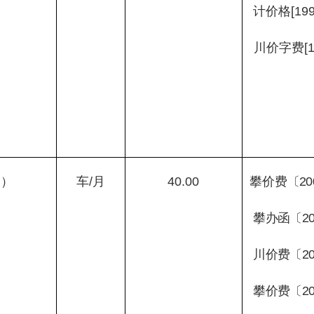
计价格
[19
川价字费
[
的）
车
/
月
40.00
攀价费
〔
20
攀办函〔
2
川价费〔
2
攀价费〔
2