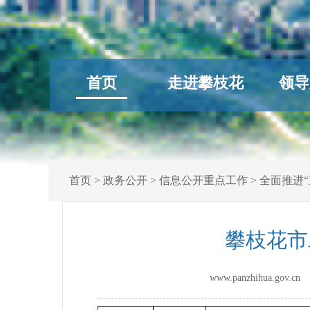
首页
走进攀枝花
领导
首页
>
政务公开
>
信息公开重点工作
>
全面推进“
攀枝花市
www.panzhihua.gov