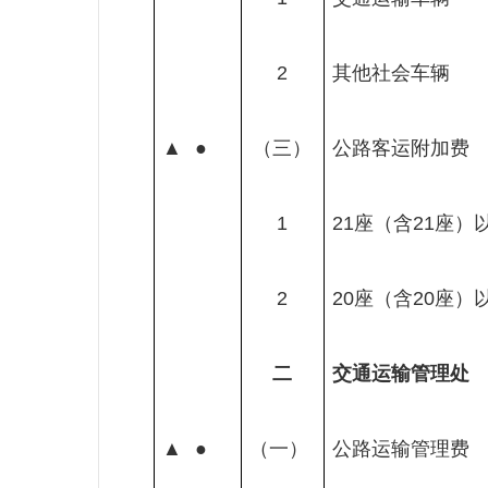
2
其他社会车辆
▲
●
（三）
公路客运附加费
1
21
座（含
21
座）
2
20
座（含
20
座）
二
交通运输管理处
▲
●
（一）
公路运输管理费