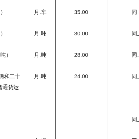
吨）
月
.
车
35.00
同
吨）
月
.
吨
30.00
同
八吨）
月
.
吨
28.00
同
辆和二十
月
.
吨
24.00
同
普通货运
同