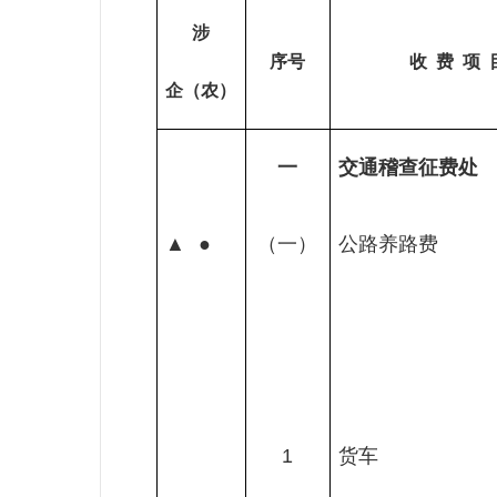
涉
序号
收
费
项
企（农）
一
交通稽查征费处
▲
●
（一）
公路养路费
1
货车