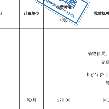
归档时间：2010-12-31
收费标准
目
计费单位
批准机
（元）
省物价局
交
川价字费
〔
吨
/
月
170.00
同