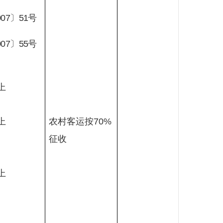
007
〕
51
号
007
〕
55
号
上
上
农村客运按
70%
征收
上