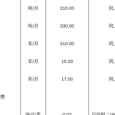
吨
/
月
210.00
同
吨
/
月
330.00
同
车
/
月
410.00
同
车
/
月
15.00
同
车
/
月
17.00
同
加费
吨
/
公里
0.02
川交财
〔
19