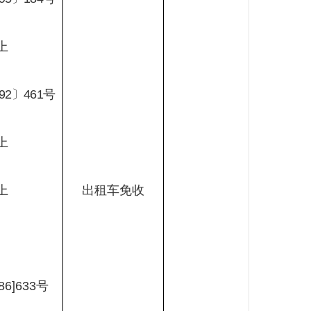
上
92
〕
461
号
上
上
出租车免收
86]633
号