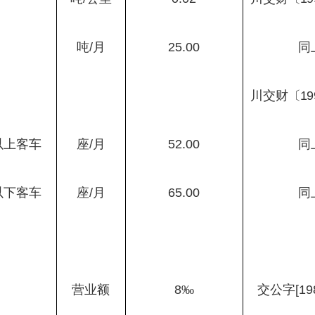
吨
/
月
25.00
同
川交财
〔
19
以上客车
座
/
月
52.00
同
以下客车
座
/
月
65.00
同
营业额
8
‰
交公字
[19