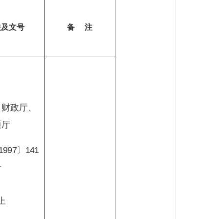
关及文号
备
注
、财政厅、
通厅
1997
〕
141
号
上