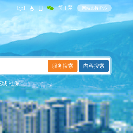
简
|
繁
网站支持IPv6
花城
社保