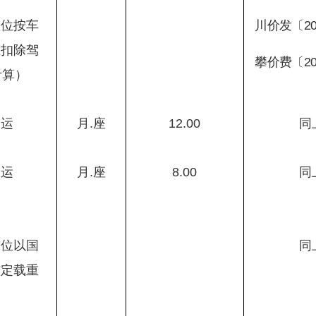
座位按车
川价发〔
2
位扣除驾
攀价费〔
2
计算）
客运
月
.
座
12.00
同
客运
月
.
座
8.00
同
吨位以国
同
核定载重