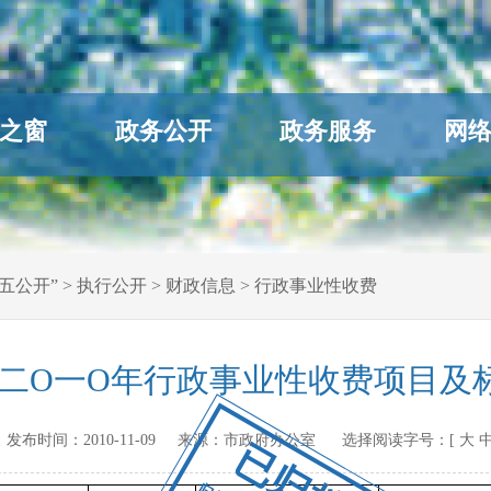
之窗
政务公开
政务服务
网
五公开”
>
执行公开
>
财政信息
>
行政事业性收费
二O一O年行政事业性收费项目及标
.cn 发布时间：
2010-11-09
来源：
市政府办公室
选择阅读字号：[
大
已归档