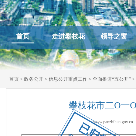
首页
走进攀枝花
领导之窗
首页
>
政务公开
>
信息公开重点工作
>
全面推进“五公开”
>
攀枝花市二O一
www.panzhihua.go
已归档