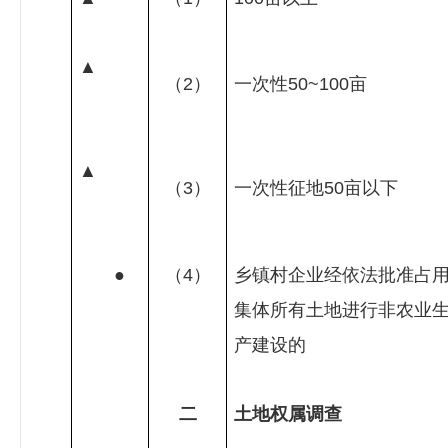
▲
（
2
）
一次性
50~100
亩
▲
（
3
）
一次性征地
50
亩以下
●
（
4
）
乡镇村企业经依法批准占
集体所有土地进行非农业
产建设的
二
土地权属调查