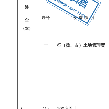
归档时间：2010-12-31
涉
序号
收
费
项
目
企
（农）
一
征（拨、占）土地管理费
▲
（
1
）
100
亩以上