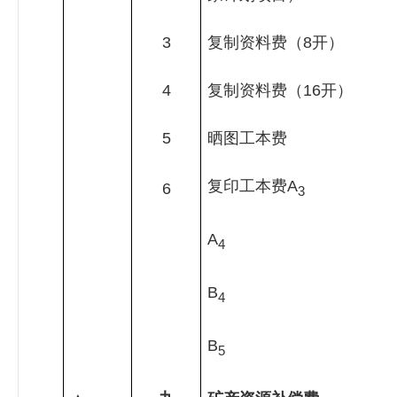
3
复制资料费（
8
开）
4
复制资料费（
16
开）
5
晒图工本费
复印工本费
A
6
3
A
4
B
4
B
5