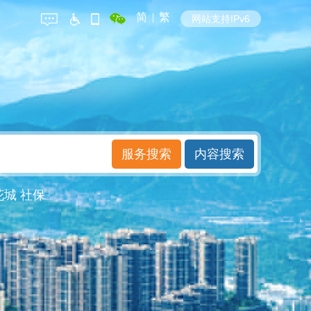
简
|
繁
网站支持IPv6
花城
社保