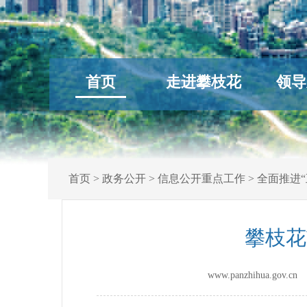
首页
走进攀枝花
领导
首页
>
政务公开
>
信息公开重点工作
>
全面推进“
攀枝花
www.panzhihua.gov