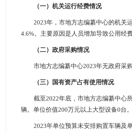
（一）机关运行经费
情况
202
3
年
，
市地方志编纂中心
的机关
4.6
%
。主要原因是
人员增加导致公用经
（二）政府采购情况
市地方志编纂中心
202
3
年
无政府采
（三）国有资产占有使用情况
截至
202
2
年
底，
市地方志编纂中心
辆。单位价值
200
万元以上大型设备
0
台
202
3
年单位
预算未安排购置车辆及