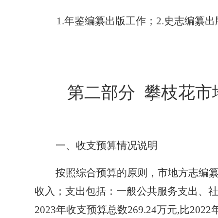
1.
年鉴编纂出版工作；
2.
史志编纂出
第二部分
攀枝花市
一
、收支
预算情况
说明
按照综合预算的原则，
市地方志编
收入；支出包括：一般公共服务支出、
202
3
年
收支预算
总数
269.24
万元
,
比
202
2