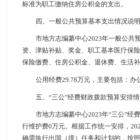
标准为职工缴纳住房公积金的支出。
四、
一般公共预算基本支出
情况说
市地方志编纂中心
202
3
年
一般公共
资、津贴补贴、奖金、职工基本医疗保
保险缴费、住房公积金、退休费、生活
公用经费
29.78
万元，主要包括：办
五、
“三公”经费财政拨款预算安排
市地方志编纂中心
202
3
年
“三公”经
行维护费
0
万元
。根据工作统一安排，
20
确需执行出国（境）任务和计划的，按