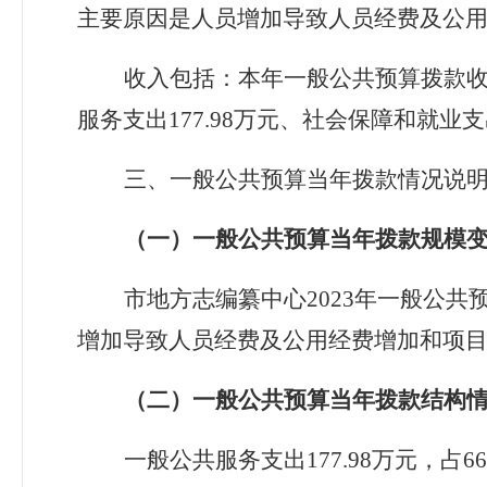
主要原因是人员增加导致人员经费及公
收入包括：本年一般公共预算拨款
服务支出
177.98
万元、社会保障和就业支
三、
一般公共预算
当年拨款情况
说
（一）一般公共预算当年拨款规模
市地方志编纂中心
202
3
年
一般公共
增加导致人员经费及公用经费增加
和项
（二）一般公共预算当年拨款结构
一般公共服务支出
177.98
万元，占
66