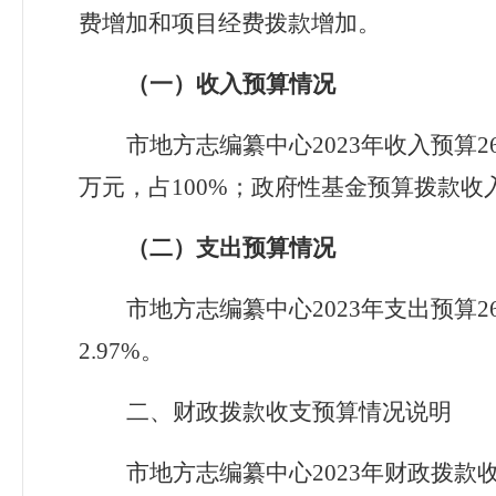
费增加
和项目经费拨款增加
。
（一）收入预算情况
市地方志编纂中心
202
3
年
收入预算
2
万元，占
100
%
；政府性基金预算拨款收
（二）支出预算情况
市地方志编纂中心
202
3
年
支出预算
2
2.97
%
。
二、
财政拨款收支
预算情况说明
市地方志编纂中心
202
3
年
财政拨款