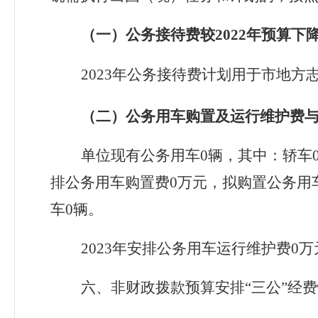
（一）公务接待费较
202
2
年
预算下
202
3
年
公务接待费计划用于市地方
（二）公务用车购置及运行维护费
单位现有公务用车
0
辆，其中：轿车
排公务用车购置费
0
万元，
拟
购置公务用
车
0
辆。
202
3
年
安排公务用车运行维护费
0
万
六、非
财政拨款预算安排
“三公”经