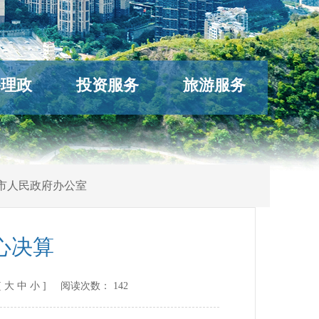
络理政
投资服务
旅游服务
市人民政府办公室
心决算
[
大
中
小
] 阅读次数：
142