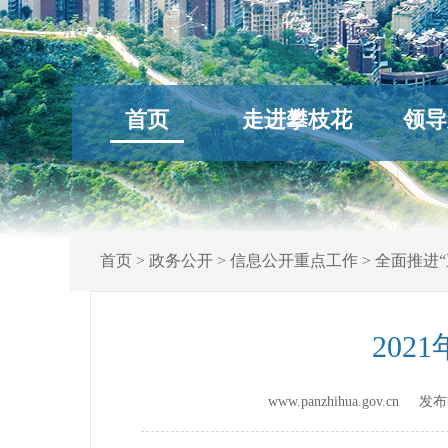
首页
走进攀枝花
领导
首页
>
政务公开
>
信息公开重点工作
>
全面推进“
20
www.panzhihua.gov.cn 