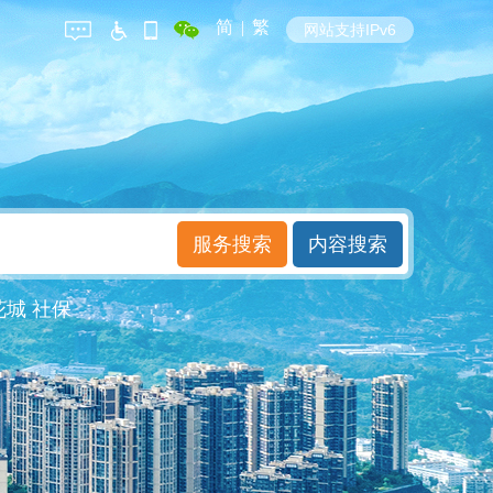
简
|
繁
网站支持IPv6
花城
社保