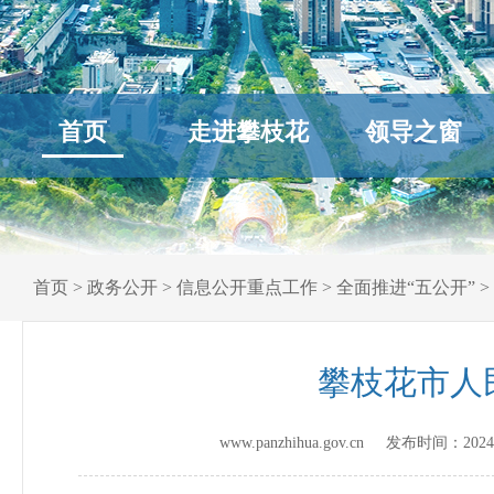
首页
走进攀枝花
领导之窗
首页
>
政务公开
>
信息公开重点工作
>
全面推进“五公开”
>
攀枝花市人
www.panzhihua.gov.cn 发布时间：
2024