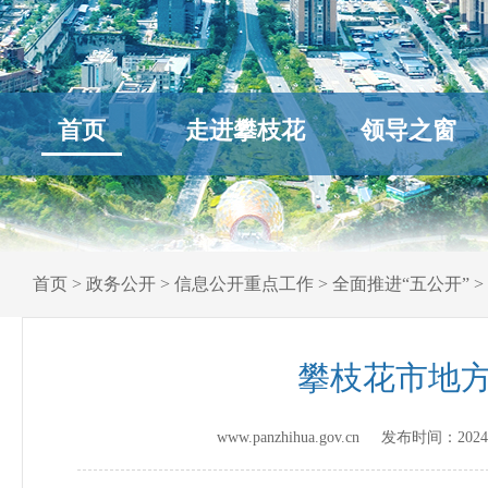
首页
走进攀枝花
领导之窗
首页
>
政务公开
>
信息公开重点工作
>
全面推进“五公开”
>
攀枝花市地方
www.panzhihua.gov.cn 发布时间：
2024